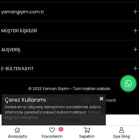
yamangiyim.com.tr
MÜŞTERİ İLİŞKİLERİ
ALIŞVERİŞ
E-BÜLTEN KAYIT
© 2023 Yaman Giyim - Tüm hakları saklıdır.
Çerez Kullanımı
Sizlere en iyi alışveriş deneyimini sunabilmek adına
sitemizde çerezler(cookies) kullanmaktayız.
Detaylı
bilgi için tıklayınız.
0
Anasayfa
Favorilerim
Sepetim
Üye Girişi