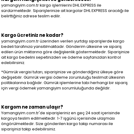
yamangiyim.com.tr kargo işlemlerini DHL EXPRESS ile
sürdürmektedir. Siparişlerinize ait kargolar DHL EXPRESS aracılığı ile
belirttiğiniz adrese teslim edilir.
Kargo ücretiniz ne kadar?
yamangiyim.com.tr üzerinden verilen yurtdışı siparişlerde kargo
bedeli tarafınıza yansıtılmaktadır. Gönderim ülkesine ve sipariş
edilen ürün miktarına göre değişkenlik göstermektedir. Siparişinize
ait kargo bedelini sepetinizden ve ödeme sayfanızdan kontrol
edebilirsiniz.
*Gümrük vergisi tutarı, siparişinize ve gönderdiğiniz ülkeye göre
değişebilir. Gümrük vergisi ödeme zorunluluğu teslimat ülkesinin
politikalarına bağlıdır. Gümrük işlemlerine tabi herhangi bir sipariş
için vergi ödemek yamangiyim sorumluluğunda değildir.
Kargom ne zaman ulaşır?
Yamangiyim.com.tr'de siparişleriniz en geç 24 saat içerisinde
kargoya teslim edilmektedir. 1-7 işgünü içerisinde ulaşması
öngörülmektedir. Size gönderilen kargo takip numarası ile
siparişinizi takip edebilirsiniz.