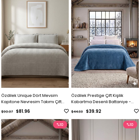
Özdilek Unique Dört Mevsim
Özdilek Prestige Çift Kişilik
Kapitone Nevresim Takımı Çift
Kabartma Desenli Battaniye -
Kişilik - GRİ
ÇİN MAVİ
$81.96
$39.92
$90.37
$44.33
%10
%10