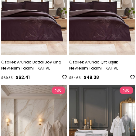
Özdilek Arundo Battal Boy King
Özdilek Arundo Çift Kişilik
Nevresim Takımı - KAHVE
Nevresim Takımı - KAHVE
$62.41
$49.38
$69.35
$54.63
%10
%10