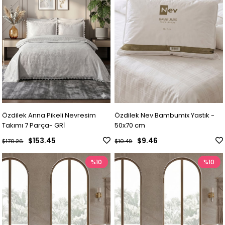
Özdilek Anna Pikeli Nevresim
Özdilek Nev Bambumix Yastık -
Takımı 7 Parça- GRİ
50x70 cm
$153.45
$9.46
$170.26
$10.49
%10
%10