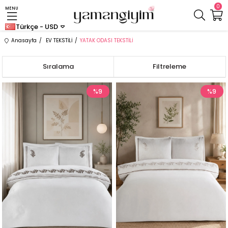
0
MENU
Türkçe - USD
Anasayfa
EV TEKSTİLİ
YATAK ODASI TEKSTİLİ
Sıralama
Filtreleme
%9
%9