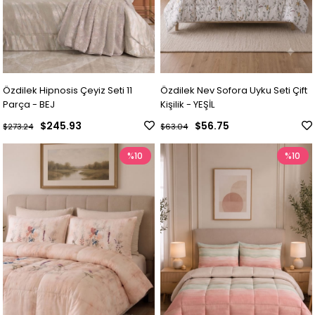
Özdilek Hipnosis Çeyiz Seti 11
Özdilek Nev Sofora Uyku Seti Çift
Parça - BEJ
Kişilik - YEŞİL
$245.93
$56.75
$273.24
$63.04
%10
%10