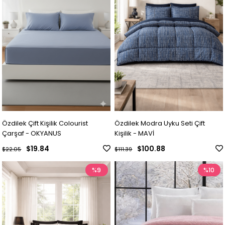
Özdilek Çift Kişilik Colourist
Özdilek Modra Uyku Seti Çift
Çarşaf - OKYANUS
Kişilik - MAVİ
$19.84
$100.88
$22.05
$111.39
%9
%10