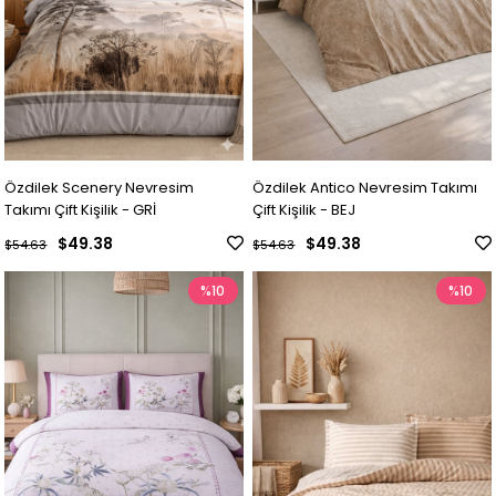
Özdilek Scenery Nevresim
Özdilek Antico Nevresim Takımı
Takımı Çift Kişilik - GRİ
Çift Kişilik - BEJ
$49.38
$49.38
$54.63
$54.63
%10
%10