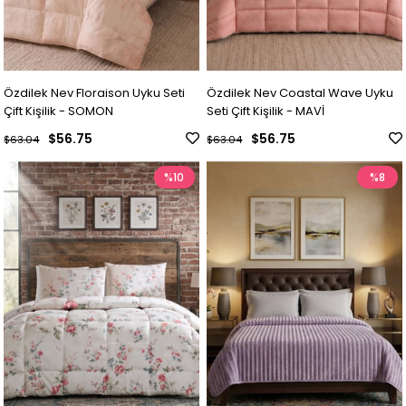
Özdilek Nev Floraison Uyku Seti
Özdilek Nev Coastal Wave Uyku
Çift Kişilik - SOMON
Seti Çift Kişilik - MAVİ
$56.75
$56.75
$63.04
$63.04
%10
%8