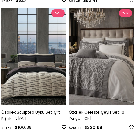
$62.41
$62.41
$69.35
$69.35
%9
%12
Özdilek Sculpted Uyku Seti Çift
Özdilek Celeste Çeyiz Seti 10
Kişilik - SİYAH
Parça - GRİ
$100.88
$220.69
$111.39
$250.14