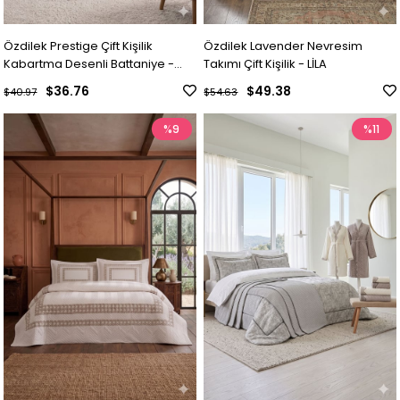
Özdilek Prestige Çift Kişilik
Özdilek Lavender Nevresim
Kabartma Desenli Battaniye -
Takımı Çift Kişilik - LİLA
KRİSTAL GRİ
$36.76
$49.38
$40.97
$54.63
%9
%11