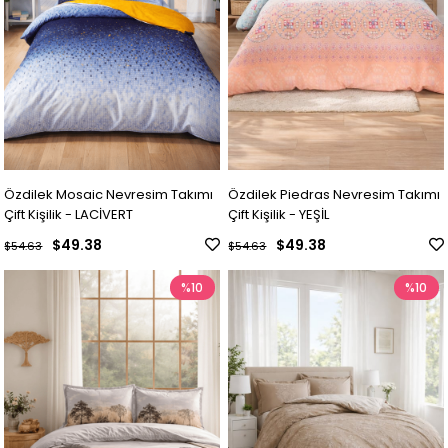
Özdilek Mosaic Nevresim Takımı
Özdilek Piedras Nevresim Takımı
Çift Kişilik - LACİVERT
Çift Kişilik - YEŞİL
$49.38
$49.38
$54.63
$54.63
%10
%10