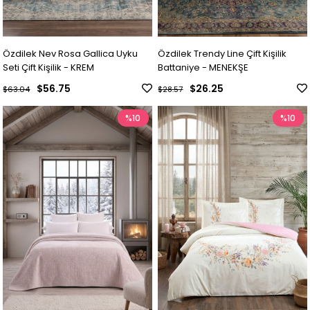
Özdilek Nev Rosa Gallica Uyku
Özdilek Trendy Line Çift Kişilik
Seti Çift Kişilik - KREM
Battaniye - MENEKŞE
$56.75
$26.25
$63.04
$28.57
%10
%10