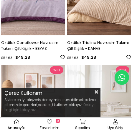
Özdilek Coneflower Nevresim
Özdilek Trioline Nevresim Takımı
Takımı Çift Kişilik - BEYAZ
Çift Kişilik - KAHVE
$49.38
$49.38
$54.63
$54.63
%10
%10
Çerez Kullanımı
Sizlere en iyi alışveriş deneyimini sunabilmek adına
sitemizde çerezler(cookies) kullanmaktayız.
Detaylı
bilgi için tıklayınız.
0
Anasayfa
Favorilerim
Sepetim
Üye Girişi