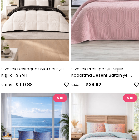
Özdilek Destaque Uyku Seti Çift
Özdilek Prestige Çift Kişilik
Kişilik - SİYAH
Kabartma Desenli Battaniye -
MENEKŞE
$100.88
$39.92
$111.39
$44.33
%10
%10