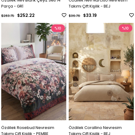
Özdilek Nev Blank Çeyiz Seti 14
Özdilek Nev Narciso Nevresim
Parça - GRİ
Takımı Çift Kişilik - BEJ
$252.22
$33.19
$283.75
$36.76
%10
%10
Özdilek Rosebud Nevresim
Özdilek Corallino Nevresim
Takımı Çift Kişilik - PEMBE
Takımı Çift Kişilik - BEJ