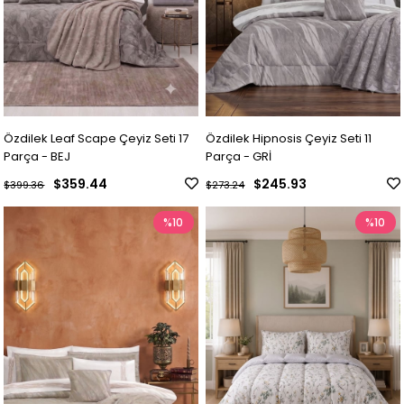
Özdilek Leaf Scape Çeyiz Seti 17
Özdilek Hipnosis Çeyiz Seti 11
Parça - BEJ
Parça - GRİ
$359.44
$245.93
$399.36
$273.24
%10
%10