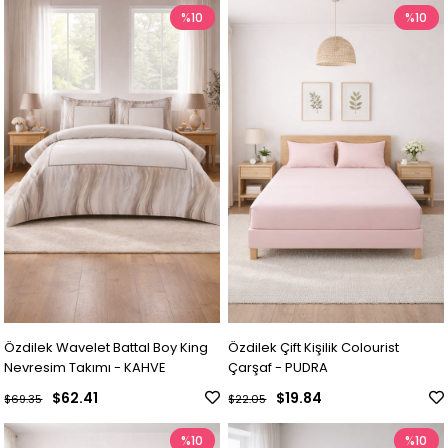
%10
%10
Özdilek Wavelet Battal Boy King
Özdilek Çift Kişilik Colourist
Nevresim Takımı - KAHVE
Çarşaf - PUDRA
$62.41
$19.84
$69.35
$22.05
%10
%10