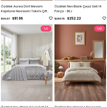
Özdilek Aurea Dört Mevsim
Özdilek Nev Blank Çeyiz Seti 14
Kapitone Nevresim Takımı Çift
Parça - BEJ
Kişilik - KREM
$81.96
$252.22
$90.37
$283.75
%11
%10