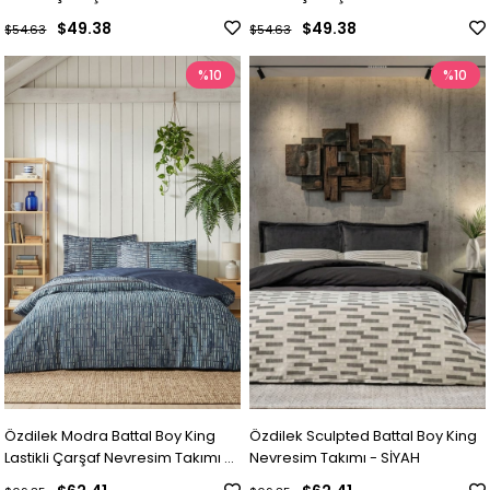
$49.38
$49.38
$54.63
$54.63
%10
%10
Özdilek Modra Battal Boy King
Özdilek Sculpted Battal Boy King
Lastikli Çarşaf Nevresim Takımı -
Nevresim Takımı - SİYAH
MAVİ