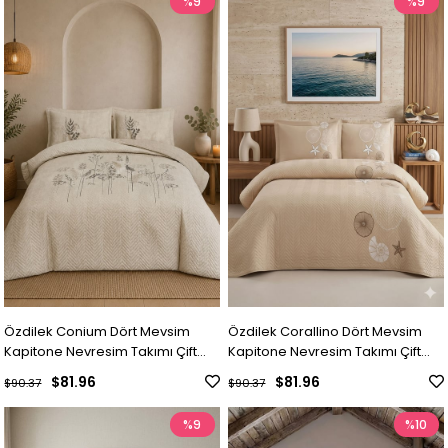
%9
%9
Özdilek Conium Dört Mevsim
Özdilek Corallino Dört Mevsim
Kapitone Nevresim Takımı Çift
Kapitone Nevresim Takımı Çift
Kişilik - KREM
Kişilik - BEJ
$81.96
$81.96
$90.37
$90.37
%9
%10