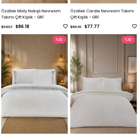
Özdilek Misty Nakışlı Nevresim
Özdilek Cardie Nevresim Takımı
Takımı Çift Kişilik - GRİ
Çift Kişilik - GRİ
$86.18
$77.77
$94.57
$86.16
%10
%10