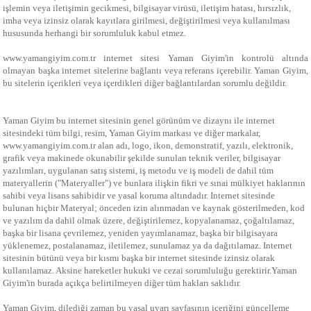
işlemin veya iletişimin gecikmesi, bilgisayar virüsü, iletişim hatası, hırsızlık,
imha veya izinsiz olarak kayıtlara girilmesi, değiştirilmesi veya kullanılması
hususunda herhangi bir sorumluluk kabul etmez.
www.yamangiyim.com.tr internet sitesi Yaman Giyim'in kontrolü altında
olmayan başka internet sitelerine bağlantı veya referans içerebilir. Yaman Giyim,
bu sitelerin içerikleri veya içerdikleri diğer bağlantılardan sorumlu değildir.
Yaman Giyim bu internet sitesinin genel görünüm ve dizaynı ile internet
sitesindeki tüm bilgi, resim, Yaman Giyim markası ve diğer markalar,
www.yamangiyim.com.tr alan adı, logo, ikon, demonstratif, yazılı, elektronik,
grafik veya makinede okunabilir şekilde sunulan teknik veriler, bilgisayar
yazılımları, uygulanan satış sistemi, iş metodu ve iş modeli de dahil tüm
materyallerin ("Materyaller") ve bunlara ilişkin fikri ve sınai mülkiyet haklarının
sahibi veya lisans sahibidir ve yasal koruma altındadır. Internet sitesinde
bulunan hiçbir Materyal; önceden izin alınmadan ve kaynak gösterilmeden, kod
ve yazılım da dahil olmak üzere, değiştirilemez, kopyalanamaz, çoğaltılamaz,
başka bir lisana çevrilemez, yeniden yayımlanamaz, başka bir bilgisayara
yüklenemez, postalanamaz, iletilemez, sunulamaz ya da dağıtılamaz. Internet
sitesinin bütünü veya bir kısmı başka bir internet sitesinde izinsiz olarak
kullanılamaz. Aksine hareketler hukuki ve cezai sorumluluğu gerektirir.Yaman
Giyim'in burada açıkça belirtilmeyen diğer tüm hakları saklıdır.
Yaman Giyim, dilediği zaman bu yasal uyarı sayfasının içeriğini güncelleme