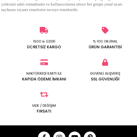
yetkisini saklı tutmaktadır ve kullanıcılarına siteye her girişte yasal uyarı
sayfasını ziyaret etmelerini tavsiye etmektedir.
1500 ₺ ÜZERİ
% 100 ORJİNAL
ÜCRETSİZ KARGO
ÜRÜN GARANTİSİ
NAKİT/KREDİ KARTI İLE
GÜVENLİ ALIŞVERİŞ
KAPIDA ÖDEME İMKANI
SSL GÜVENLİĞİ
İADE / DEĞİŞİM
FIRSATI