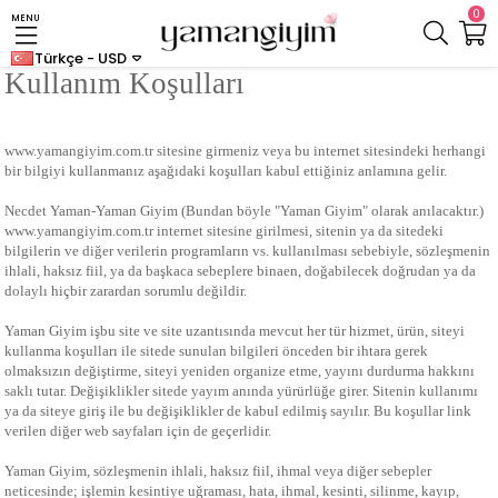
0
MENU
Türkçe - USD
Kullanım Koşulları
www.yamangiyim.com.tr sitesine girmeniz veya bu internet sitesindeki herhangi
bir bilgiyi kullanmanız aşağıdaki koşulları kabul ettiğiniz anlamına gelir.
Necdet Yaman-Yaman Giyim (Bundan böyle "Yaman Giyim" olarak anılacaktır.)
www.yamangiyim.com.tr internet sitesine girilmesi, sitenin ya da sitedeki
bilgilerin ve diğer verilerin programların vs. kullanılması sebebiyle, sözleşmenin
ihlali, haksız fiil, ya da başkaca sebeplere binaen, doğabilecek doğrudan ya da
dolaylı hiçbir zarardan sorumlu değildir.
Yaman Giyim işbu site ve site uzantısında mevcut her tür hizmet, ürün, siteyi
kullanma koşulları ile sitede sunulan bilgileri önceden bir ihtara gerek
olmaksızın değiştirme, siteyi yeniden organize etme, yayını durdurma hakkını
saklı tutar. Değişiklikler sitede yayım anında yürürlüğe girer. Sitenin kullanımı
ya da siteye giriş ile bu değişiklikler de kabul edilmiş sayılır. Bu koşullar link
verilen diğer web sayfaları için de geçerlidir.
Yaman Giyim, sözleşmenin ihlali, haksız fiil, ihmal veya diğer sebepler
neticesinde; işlemin kesintiye uğraması, hata, ihmal, kesinti, silinme, kayıp,