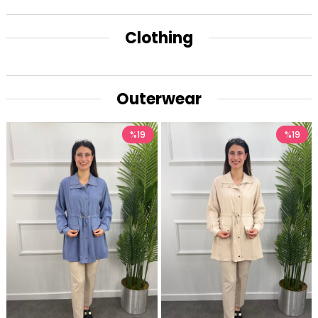
Clothing
Outerwear
%19
%19