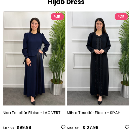
Hijab Dress
%15
%15
Nisa Tesettür Elbise - LACİVERT
Mihra Tesettür Elbise - SİYAH
$99.98
$127.96
$117.63
$150.56