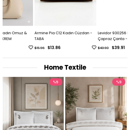
Armine Pia C12 Kadın Cüzdan -
Levidor 930256 Kadın Omuz &
TABA
Çapraz Çanta - VİZON
$13.86
$39.91
$15.96
$43.90
Home Textile
%9
%9