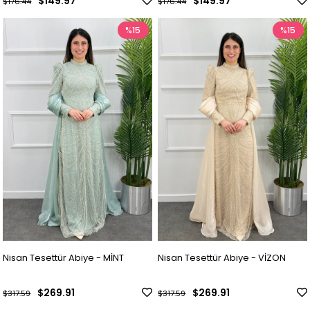
$149.97
$149.97
$176.44
$176.44
%15
%15
Nisan Tesettür Abiye - MİNT
Nisan Tesettür Abiye - VİZON
$269.91
$269.91
$317.59
$317.59