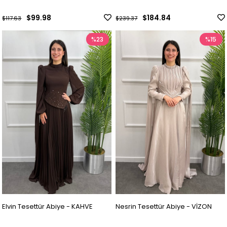
$99.98
$184.84
$117.63
$239.37
%23
%15
Elvin Tesettür Abiye - KAHVE
Nesrin Tesettür Abiye - VİZON