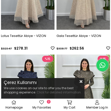
Lotus Tesettür Abiye - VİZON
Gala Tesettür Abiye - VİZON
$278.31
$262.56
$323.47
$308.77
%15
%15
Çerez Kullanımı
We use cookies on our site to offer you the best
shopping experience.
Click for detailed information.
0
Homepage
My Favorites
My Cart
Member Log In