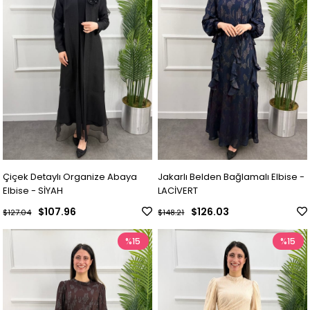
Çiçek Detaylı Organize Abaya
Jakarlı Belden Bağlamalı Elbise -
Elbise - SİYAH
LACİVERT
$107.96
$126.03
$127.04
$148.21
%15
%15