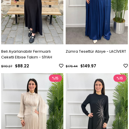
Beli Ayarlanabilir Fermuarlı
Zümra Tesettür Abiye - LACİVERT
Ceketli Elbise Takım - SİYAH
$88.22
$149.97
$110.27
$176.44
%15
%15