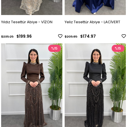
Yıldız Tesettür Abiye - VİZON
Yeliz Tesettür Abiye - LACİVERT
$199.96
$174.97
$235.25
$205.85
%15
%15