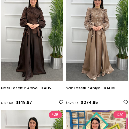
Nazlı Tesettür Abiye - KAHVE
Naz Tesettür Abiye - KAHVE
$149.97
$274.95
$194.08
$323.47
%15
%20