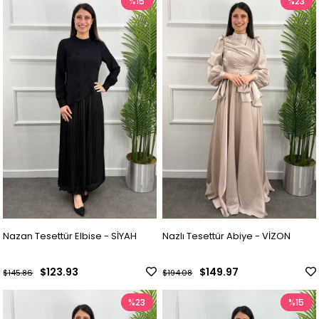
%15
%23
Nazan Tesettür Elbise - SİYAH
Nazlı Tesettür Abiye - VİZON
$123.93
$149.97
$145.86
$194.08
%23
%15