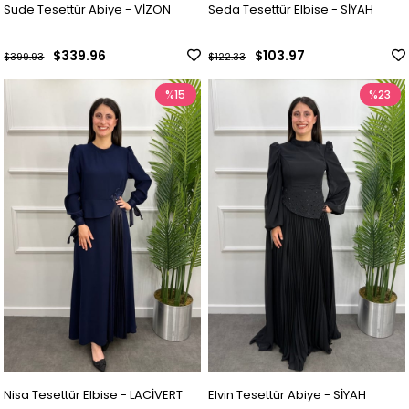
Sude Tesettür Abiye - VİZON
Seda Tesettür Elbise - SİYAH
$339.96
$103.97
$399.93
$122.33
%15
%23
Nisa Tesettür Elbise - LACİVERT
Elvin Tesettür Abiye - SİYAH