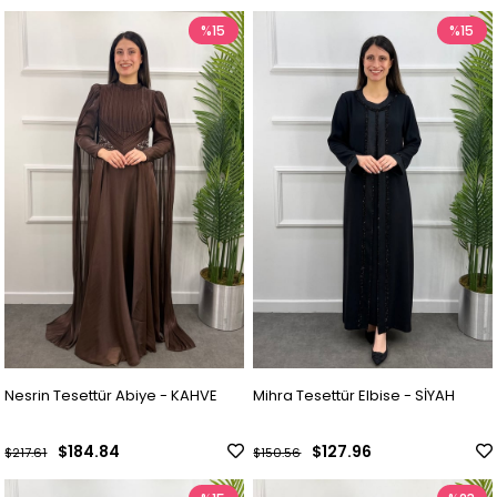
%15
%15
Nesrin Tesettür Abiye - KAHVE
Mihra Tesettür Elbise - SİYAH
$184.84
$127.96
$217.61
$150.56