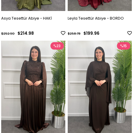
Asya Tesettür Abiye - HAKİ
Leyla Tesettür Abiye - BORDO
$214.98
$199.96
$252.90
$258.78
%23
%15