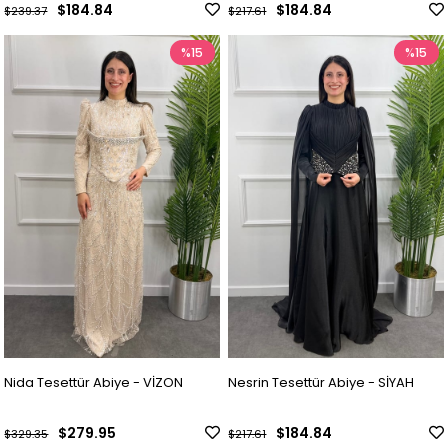
$184.84
$184.84
$239.37
$217.61
%15
%15
Nida Tesettür Abiye - VİZON
Nesrin Tesettür Abiye - SİYAH
$279.95
$184.84
$329.35
$217.61