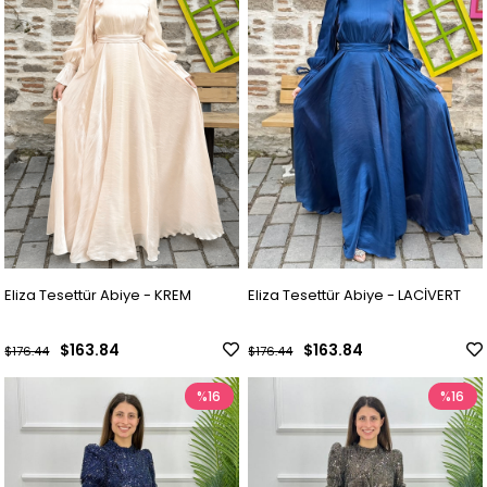
Eliza Tesettür Abiye - KREM
Eliza Tesettür Abiye - LACİVERT
$163.84
$163.84
$176.44
$176.44
%16
%16