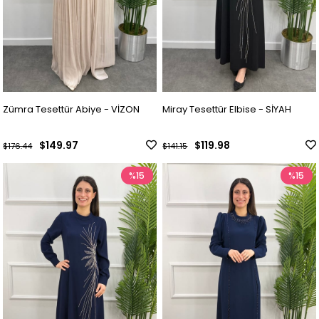
Zümra Tesettür Abiye - VİZON
Miray Tesettür Elbise - SİYAH
$149.97
$119.98
$176.44
$141.15
%15
%15