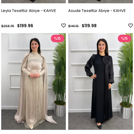
Leyla Tesettür Abiye - KAHVE
Asude Tesettür Abiye - KAHVE
$199.96
$119.98
$258.78
$141.15
%15
%15