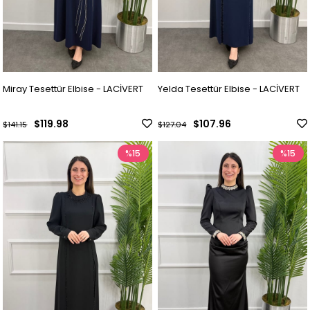
Miray Tesettür Elbise - LACİVERT
Yelda Tesettür Elbise - LACİVERT
$119.98
$107.96
$141.15
$127.04
%15
%15