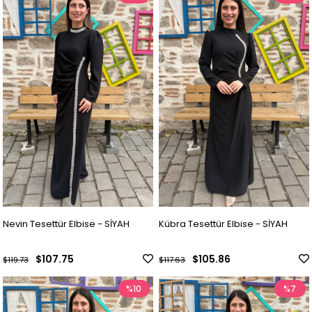
Nevin Tesettür Elbise - SİYAH
Kübra Tesettür Elbise - SİYAH
$107.75
$105.86
$119.73
$117.63
%10
%7