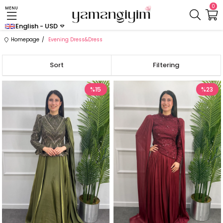
0
MENU
English - USD
Homepage
Evening Dress&Dress
Sort
Filtering
%15
%23