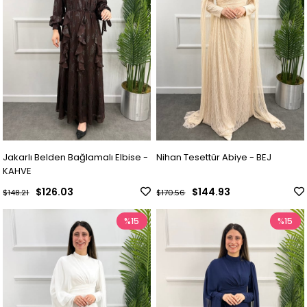
Jakarlı Belden Bağlamalı Elbise -
Nihan Tesettür Abiye - BEJ
KAHVE
$126.03
$144.93
$148.21
$170.56
%15
%15