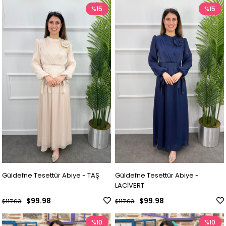
%15
%15
Güldefne Tesettür Abiye - TAŞ
Güldefne Tesettür Abiye -
LACİVERT
$99.98
$99.98
$117.63
$117.63
%10
%10