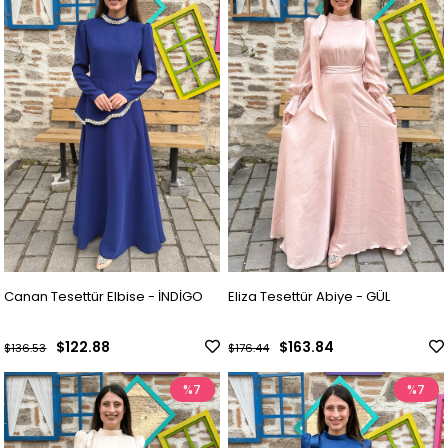
Canan Tesettür Elbise - İNDİGO
Eliza Tesettür Abiye - GÜL
$122.88
$163.84
$136.53
$176.44
%7
%7