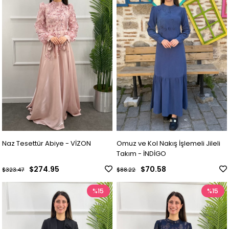
Naz Tesettür Abiye - VİZON
Omuz ve Kol Nakış İşlemeli Jileli
Takım - İNDİGO
$274.95
$70.58
$323.47
$88.22
%15
%15