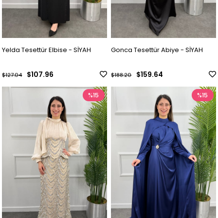
Yelda Tesettür Elbise - SİYAH
Gonca Tesettür Abiye - SİYAH
$107.96
$159.64
$127.04
$188.20
%15
%15