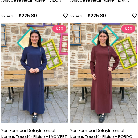
AysudeTesettür Abiye - VİZON
AysudeTesettür Abiye - BAKIR
$225.80
$225.80
$264.66
$264.66
%20
%20
Yan Fermuar Detaylı Tensel
Yan Fermuar Detaylı Tensel
Kumaş Tesettür Elbise - LACİVERT
Kumaş Tesettür Elbise - BORDO