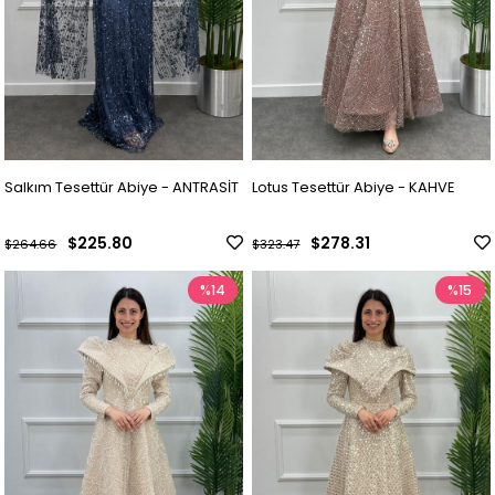
Salkım Tesettür Abiye - ANTRASİT
Lotus Tesettür Abiye - KAHVE
$225.80
$278.31
$264.66
$323.47
%14
%15