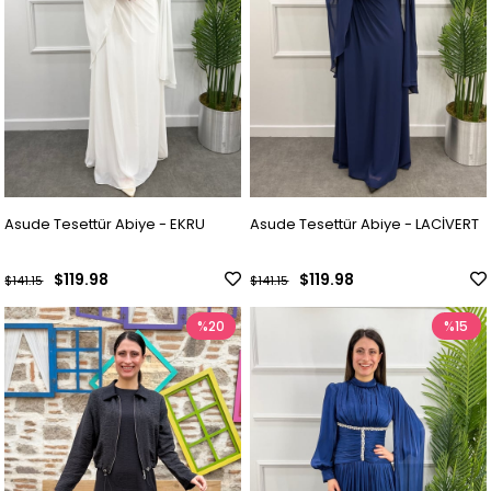
Asude Tesettür Abiye - EKRU
Asude Tesettür Abiye - LACİVERT
$119.98
$119.98
$141.15
$141.15
%20
%15